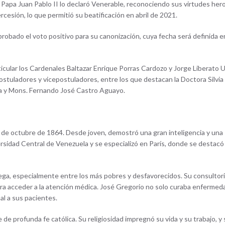
l Papa Juan Pablo II lo declaró Venerable, reconociendo sus virtudes hero
rcesión, lo que permitió su beatificación en abril de 2021.
robado el voto positivo para su canonización, cuya fecha será definida e
cular los Cardenales Baltazar Enrique Porras Cardozo y Jorge Liberato 
ostuladores y vicepostuladores, entre los que destacan la Doctora Silvia
illa y Mons. Fernando José Castro Aguayo.
6 de octubre de 1864. Desde joven, demostró una gran inteligencia y una
rsidad Central de Venezuela y se especializó en París, donde se destacó
rega, especialmente entre los más pobres y desfavorecidos. Su consultor
ara acceder a la atención médica. José Gregorio no solo curaba enfermed
al a sus pacientes.
 profunda fe católica. Su religiosidad impregnó su vida y su trabajo, y 