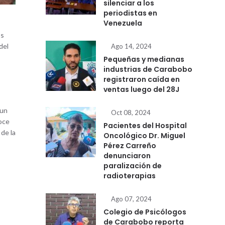
silenciar a los
periodistas en
Venezuela
os
del
Ago 14, 2024
Pequeñas y medianas
industrias de Carabobo
registraron caída en
ventas luego del 28J
 un
Oct 08, 2024
noce
Pacientes del Hospital
 de la
Oncológico Dr. Miguel
Pérez Carreño
denunciaron
paralización de
radioterapias
Ago 07, 2024
Colegio de Psicólogos
de Carabobo reporta