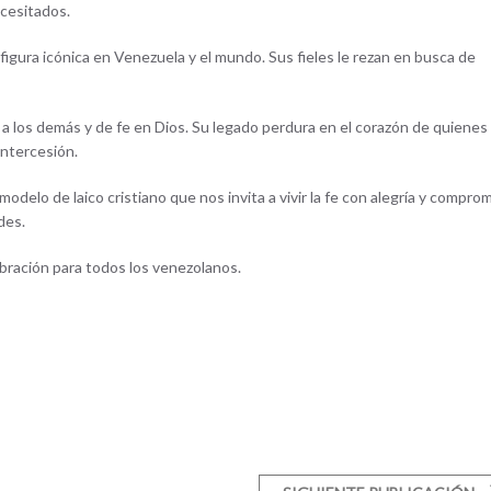
ecesitados.
gura icónica en Venezuela y el mundo. Sus fieles le rezan en busca de
 a los demás y de fe en Dios. Su legado perdura en el corazón de quienes 
intercesión.
elo de laico cristiano que nos invita a vivir la fe con alegría y comprom
des.
bración para todos los venezolanos.