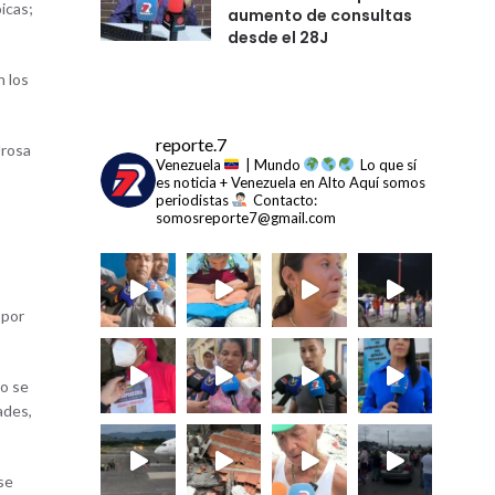
icas;
aumento de consultas
desde el 28J
n los
reporte.7
Urosa
Venezuela
| Mundo
Lo que sí
es noticia + Venezuela en Alto
Aquí somos
periodistas
Contacto:
somosreporte7@gmail.com
 por
io se
ades,
se