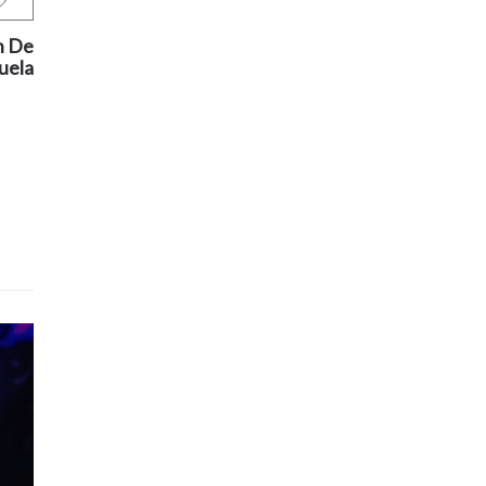
n De
uela