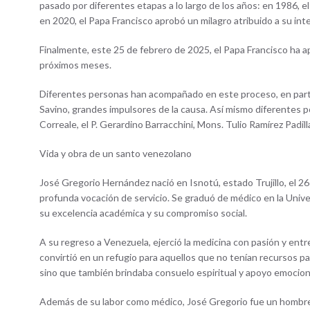
pasado por diferentes etapas a lo largo de los años: en 1986, e
en 2020, el Papa Francisco aprobó un milagro atribuido a su inte
Finalmente, este 25 de febrero de 2025, el Papa Francisco ha ap
próximos meses.
Diferentes personas han acompañado en este proceso, en parti
Savino, grandes impulsores de la causa. Así mismo diferentes p
Correale, el P. Gerardino Barracchini, Mons. Tulio Ramírez Pad
Vida y obra de un santo venezolano
José Gregorio Hernández nació en Isnotú, estado Trujillo, el 2
profunda vocación de servicio. Se graduó de médico en la Unive
su excelencia académica y su compromiso social.
A su regreso a Venezuela, ejerció la medicina con pasión y ent
convirtió en un refugio para aquellos que no tenían recursos p
sino que también brindaba consuelo espiritual y apoyo emocion
Además de su labor como médico, José Gregorio fue un hombre de