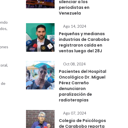
silenciar a los
s
periodistas en
Venezuela
iendo
Ago 14, 2024
udos,
Pequeñas y medianas
industrias de Carabobo
registraron caída en
iones
ventas luego del 28J
Oct 08, 2024
oral,
Pacientes del Hospital
Oncológico Dr. Miguel
Pérez Carreño
s de
denunciaron
paralización de
radioterapias
Ago 07, 2024
Colegio de Psicólogos
de Carabobo reporta