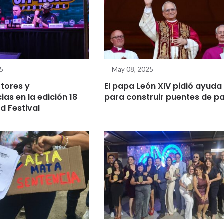
25
May 08, 2025
tores y
El papa León XIV pidió ayuda
as en la edición 18
para construir puentes de p
d Festival