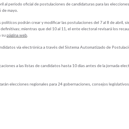
ril al período oficial de postulaciones de candidaturas para las eleccione
5 de mayo.
olíticos podrán crear y modificar las postulaciones del 7 al 8 de abril, s
 definitivas; mientras que del 10 al 11, el ente electoral revisará los reca
n su
página web
.
andidatos vía electrónica a través del Sistema Automatizado de Postulac
caciones a las listas de candidatos hasta 10 días antes de la jornada elect
izarán elecciones regionales para 24 gobernaciones, consejos legislativo